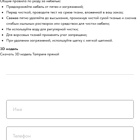
Общие правила по уходу за мебелью:
Предохраняйте мебель от пятен и загрязнений;
Перед чисткой, проводите тест на срезе ткани, вложенной в ваш заказ;
Свежее пятно удаляйте до высыхания, промокнув чистой сухой тканью и смочив
слабым мыльным раствором или средством для чистки мебели;
Не используйте воду для регулярной чистки;
Для ворсовых тканей применять угюг запрещено;
При удалении загрязнений, используйте щетку с мягкой щетиной.
3D модель
Скачать 3D модель Tampere прямой