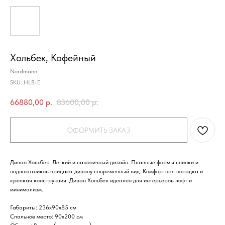
Хольбек, Кофейный
Nordmann
SKU:
HLB-E
66880,00
р.
83600,00
р.
ОФОРМИТЬ ЗАКАЗ
Диван Хольбек. Легкий и лаконичный дизайн. Плавные формы спинки и
подлокотников придают дивану современный вид. Комфортная посадка и
крепкая конструкция. Диван Хольбек идеален для интерьеров лофт и
минимализм.
Габариты
: 236х90х85 см
Спальное место
: 90х200 см