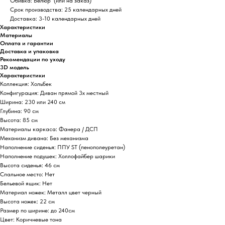
Обивка
: Велюр (или на заказ)
Срок производства
: 25 календарных дней
Доставка
: 3-10 календарных дней
Характеристики
Материалы
Оплата и гарантии
Доставка и упаковка
Рекомендации по уходу
3D модель
Характеристики
Коллекция: Хольбек
Конфигурация: Диван прямой 3х местный
Ширина: 230 или 240 см
Глубина: 90 см
Высота: 85 см
Материалы каркаса: Фанера / ДСП
Механизм дивана: Без механизма
Наполнение сиденья: ППУ ST (пенополеуретан)
Наполнение подушек: Холлофайбер шарики
Высота сиденья: 46 см
Спальное место: Нет
Бельевой ящик: Нет
Материал ножек: Металл цвет черный
Высота ножек: 22 см
Размер по ширине: до 240см
Цвет: Коричневые тона