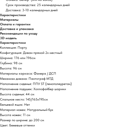
Срок производства
: 25 календарных дней
Доставка
: 3-10 календарных дней
Характеристики
Материалы
Оплата и гарантии
Доставка и упаковка
Рекомендации по уходу
3D модель
Характеристики
Коллекция: Порту
Конфигурация: Диван прямой 2х местный
Ширина: 176 или 196см
Глубина: 98 см
Высота: 96 см
Материалы каркаса: Фанера / ДСП
Механизм дивана: Пантограф МТД
Наполнение сиденья: ППУ ST (пенополеуретан)
Наполнение подушек: Холлофайбер шарики
Высота сиденья: 44 см
Спальное место: 145/165х195см
Бельевой ящик: Нет
Материал ножек: Натуральный бук
Высота ножек: 11 см
Размер по ширине: до 200 см
Цвет: Бежевые оттенки