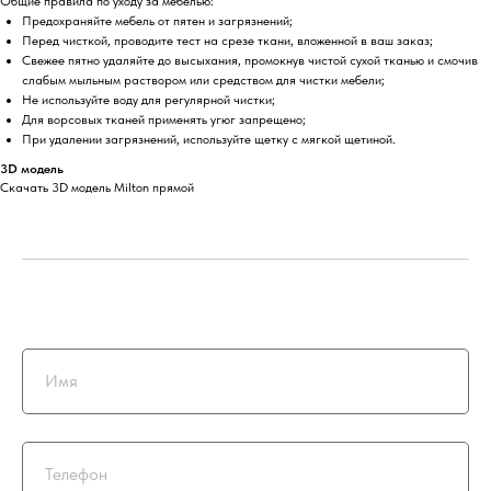
Общие правила по уходу за мебелью:
Предохраняйте мебель от пятен и загрязнений;
Перед чисткой, проводите тест на срезе ткани, вложенной в ваш заказ;
Свежее пятно удаляйте до высыхания, промокнув чистой сухой тканью и смочив
слабым мыльным раствором или средством для чистки мебели;
Не используйте воду для регулярной чистки;
Для ворсовых тканей применять угюг запрещено;
При удалении загрязнений, используйте щетку с мягкой щетиной.
3D модель
Скачать 3D модель Milton прямой