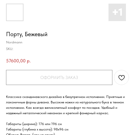
Порту, Бежевый
Nordmann
SKU:
57600,00
р.
ОФОРМИТЬ ЗАКАЗ
Классика скандинавского дизайна в безупречном исполнении. Приятные и
лаконичные формы дивана. Высокие ножки из натурального бука в темном
исполнении. Как всегда великолепный комфорт по посадке. Удобный и
надежный металлический механизм и крепкий фанерный каркас.
Габариты (ширина)
: 176 или 196 см
Габариты (глубина х высота):
98х96 см
Обивка
: Велюр (или на заказ)