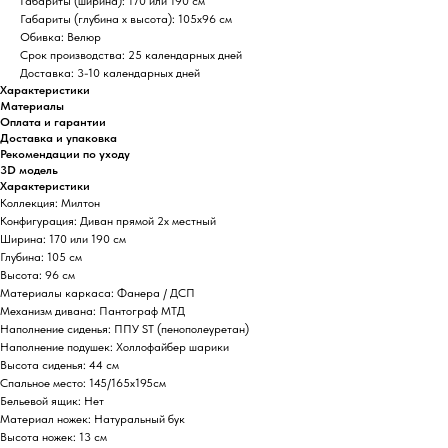
Габариты (ширина)
: 170 или 190 см
Габариты (глубина х высота):
105х96 см
Обивка
: Велюр
Срок производства
: 25 календарных дней
Доставка
: 3-10 календарных дней
Характеристики
Материалы
Оплата и гарантии
Доставка и упаковка
Рекомендации по уходу
3D модель
Характеристики
Коллекция: Милтон
Конфигурация: Диван прямой 2х местный
Ширина: 170 или 190 см
Глубина: 105 см
Высота: 96 см
Материалы каркаса: Фанера / ДСП
Механизм дивана: Пантограф МТД
Наполнение сиденья: ППУ ST (пенополеуретан)
Наполнение подушек: Холлофайбер шарики
Высота сиденья: 44 см
Спальное место: 145/165х195см
Бельевой ящик: Нет
Материал ножек: Натуральный бук
Высота ножек: 13 см