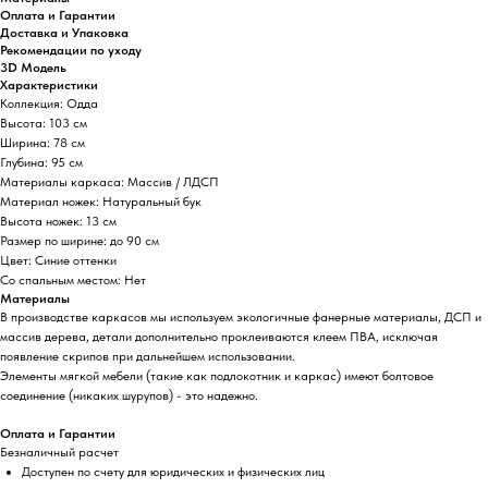
Оплата и Гарантии
Доставка и Упаковка
Рекомендации по уходу
3D Модель
Характеристики
Коллекция: Одда
Высота: 103 см
Ширина: 78 см
Глубина: 95 см
Материалы каркаса: Массив / ЛДСП
Материал ножек: Натуральный бук
Высота ножек: 13 см
Размер по ширине: до 90 см
Цвет: Синие оттенки
Со спальным местом: Нет
Материалы
В производстве каркасов мы используем экологичные фанерные материалы, ДСП и
массив дерева, детали дополнительно проклеиваются клеем ПВА, исключая
появление скрипов при дальнейшем использовании.
Элементы мягкой мебели (такие как подлокотник и каркас) имеют болтовое
соединение (никаких шурупов) - это надежно.
Оплата и Гарантии
Безналичный расчет
Доступен по счету для юридических и физических лиц