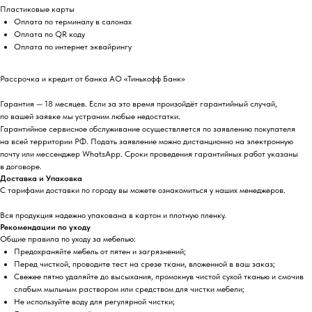
Пластиковые карты
Оплата по терминалу в салонах
Оплата по QR коду
Оплата по интернет эквайрингу
Рассрочка и кредит от банка АО «Тинькофф Банк»
Гарантия — 18 месяцев. Если за это время произойдёт гарантийный случай,
по вашей заявке мы устраним любые недостатки.
Гарантийное сервисное обслуживание осуществляется по заявлению покупателя
на всей территории РФ. Подать заявление можно дистанционно на электронную
почту или мессенджер WhatsApp. Сроки проведения гарантийных работ указаны
в договоре.
Доставка и Упаковка
С тарифами доставки по городу вы можете ознакомиться у наших менеджеров.
Вся продукция надежно упакована в картон и плотную пленку.
Рекомендации по уходу
Общие правила по уходу за мебелью:
Предохраняйте мебель от пятен и загрязнений;
Перед чисткой, проводите тест на срезе ткани, вложенной в ваш заказ;
Свежее пятно удаляйте до высыхания, промокнув чистой сухой тканью и смочив
слабым мыльным раствором или средством для чистки мебели;
Не используйте воду для регулярной чистки;