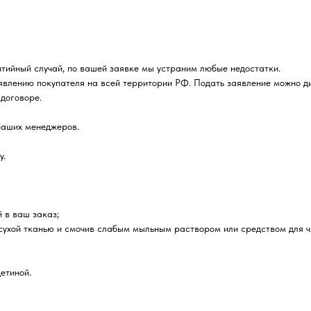
нтийный случай, по вашей заявке мы устраним любые недостатки.
явлению покупателя на всей территории РФ. Подать заявление можно д
договоре.
наших менеджеров.
у.
й в ваш заказ;
 сухой тканью и смочив слабым мыльным раствором или средством для ч
етиной.