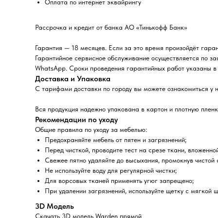
Оплата по интернет эквайрингу
Рассрочка и кредит от банка АО «Тинькофф Банк»
Гарантия — 18 месяцев. Если за это время произойдёт гара
Гарантийное сервисное обслуживание осуществляется по за
WhatsApp. Сроки проведения гарантийных работ указаны в 
Доставка и Упаковка
С тарифами доставки по городу вы можете ознакомиться у 
Вся продукция надежно упакована в картон и плотную пленк
Рекомендации по уходу
Общие правила по уходу за мебелью:
Предохраняйте мебель от пятен и загрязнений;
Перед чисткой, проводите тест на срезе ткани, вложенно
Свежее пятно удаляйте до высыхания, промокнув чистой
Не используйте воду для регулярной чистки;
Для ворсовых тканей применять угюг запрещено;
При удалении загрязнений, используйте щетку с мягкой щ
3D Модель
Скачать 3D модель Warden прямой