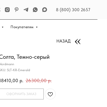
8 (800) 300 2657
р
Покупателям
НАЗАД
Солта, Темно-серый
Nordmann
SKU:
SLT-KR-Emerald
18410,00
р.
26300,00
р.
ОФОРМИТЬ ЗАКАЗ