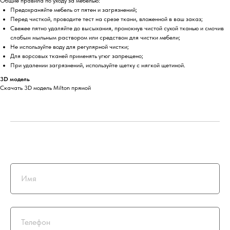
Общие правила по уходу за мебелью:
Предохраняйте мебель от пятен и загрязнений;
Перед чисткой, проводите тест на срезе ткани, вложенной в ваш заказ;
Свежее пятно удаляйте до высыхания, промокнув чистой сухой тканью и смочив
слабым мыльным раствором или средством для чистки мебели;
Не используйте воду для регулярной чистки;
Для ворсовых тканей применять угюг запрещено;
При удалении загрязнений, используйте щетку с мягкой щетиной.
3D модель
Скачать 3D модель Milton прямой