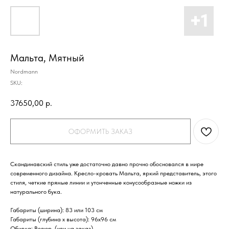
Мальта, Мятный
Nordmann
SKU:
37650,00
р.
ОФОРМИТЬ ЗАКАЗ
Скандинавский стиль уже достаточно давно прочно обосновался в мире
современного дизайна. Кресло-кровать Мальта, яркий представитель, этого
стиля, четкие прямые линии и утонченные конусообразные ножки из
натурального бука.
Габариты (ширина)
: 83 или 103 см
Габариты (глубина х высота):
96х96 см
Обивка
: Велюр (или на заказ)