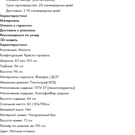
Срок производства
: 20 календарных дней
Доставка
: 3-10 календарных дней
Характеристики
Материалы
Оплата и гарантии
Доставка и упаковка
Рекомендации по уходу
3D модель
Характеристики
Коллекция: Мальта
Конфигурация: Кресло-кровать
Ширина: 83 или 103 см
Глубина: 96 см
Высота: 96 см
Материалы каркаса: Фанера / ДСП
Механизм дивана: Пантограф МТД
Наполнение сиденья: ППУ ST (пенополеуретан)
Наполнение подушек: Холлофайбер шарики
Высота сиденья: 44 см
Спальное место: 65 / 85х198см
Бельевой ящик: Нет
Материал ножек: Натуральный бук
Высота ножек: 13 см
Размер по ширине: до 105 см
Цвет: Мятные оттенки