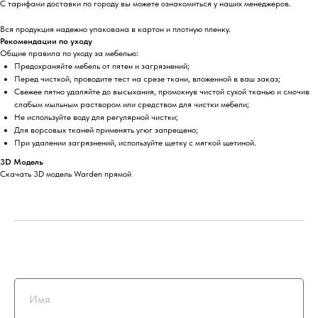
С тарифами доставки по городу вы можете ознакомиться у наших менеджеров.
Вся продукция надежно упакована в картон и плотную пленку.
Рекомендации по уходу
Общие правила по уходу за мебелью:
Предохраняйте мебель от пятен и загрязнений;
Перед чисткой, проводите тест на срезе ткани, вложенной в ваш заказ;
Свежее пятно удаляйте до высыхания, промокнув чистой сухой тканью и смочив
слабым мыльным раствором или средством для чистки мебели;
Не используйте воду для регулярной чистки;
Для ворсовых тканей применять угюг запрещено;
При удалении загрязнений, используйте щетку с мягкой щетиной.
3D Модель
Скачать 3D модель Warden прямой