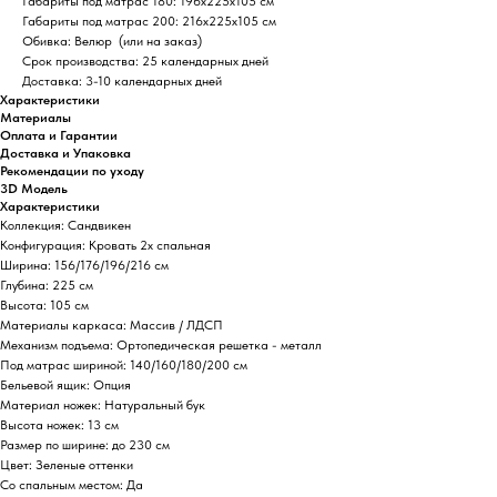
Габариты под матрас 180
: 196х225х105 см
Габариты под матрас 200
: 216х225х105 см
Обивка
: Велюр (или на заказ)
Срок производства
: 25 календарных дней
Доставка
: 3-10 календарных дней
Характеристики
Материалы
Оплата и Гарантии
Доставка и Упаковка
Рекомендации по уходу
3D Модель
Характеристики
Коллекция: Сандвикен
Конфигурация: Кровать 2х спальная
Ширина: 156/176/196/216 см
Глубина: 225 см
Высота: 105 см
Материалы каркаса: Массив / ЛДСП
Механизм подъема: Ортопедическая решетка - металл
Под матрас шириной: 140/160/180/200 см
Бельевой ящик: Опция
Материал ножек: Натуральный бук
Высота ножек: 13 см
Размер по ширине: до 230 см
Цвет: Зеленые оттенки
Со спальным местом: Да