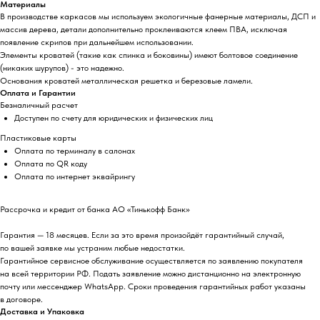
Материалы
В производстве каркасов мы используем экологичные фанерные материалы, ДСП и
массив дерева, детали дополнительно проклеиваются клеем ПВА, исключая
появление скрипов при дальнейшем использовании.
Элементы кроватей (такие как спинка и боковины) имеют болтовое соединение
(никаких шурупов) - это надежно.
Основания кроватей металлическая решетка и березовые ламели.
Оплата и Гарантии
Безналичный расчет
Доступен по счету для юридических и физических лиц
Пластиковые карты
Оплата по терминалу в салонах
Оплата по QR коду
Оплата по интернет эквайрингу
Рассрочка и кредит от банка АО «Тинькофф Банк»
Гарантия — 18 месяцев. Если за это время произойдёт гарантийный случай,
по вашей заявке мы устраним любые недостатки.
Гарантийное сервисное обслуживание осуществляется по заявлению покупателя
на всей территории РФ. Подать заявление можно дистанционно на электронную
почту или мессенджер WhatsApp. Сроки проведения гарантийных работ указаны
в договоре.
Доставка и Упаковка