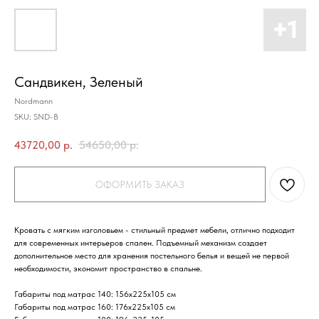
Сандвикен, Зеленый
Nordmann
SKU:
SND-B
43720,00
р.
54650,00
р.
ОФОРМИТЬ ЗАКАЗ
Кровать с мягким изголовьем - стильный предмет мебели, отлично подходит
для современных интерьеров спален. Подъемный механизм создает
дополнительное место для хранения постельного белья и вещей не первой
необходимости, экономит пространство в спальне.
Габариты под матрас 140
: 156х225х105 см
Габариты под матрас 160
: 176х225х105 см