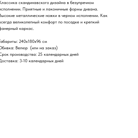
Классика скандинавского дизайна в безупречном
исполнении. Приятные и лаконичные формы дивана.
Высокие металлические ножки в черном исполнении. Как
всегда великолепный комфорт по посадке и крепкий
фанерный каркас.
Габариты
: 240х180х96 см
Обивка
: Велюр (или на заказ)
Срок производства
: 25 календарных дней
Доставка
: 3-10 календарных дней