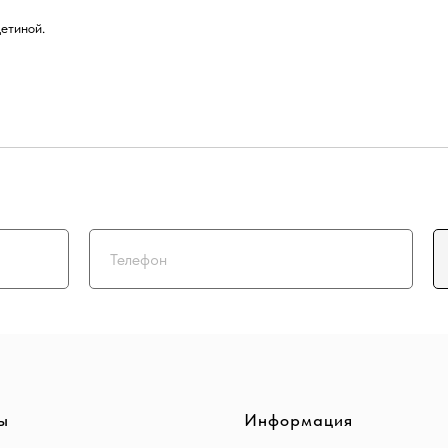
етиной.
ы
Информация