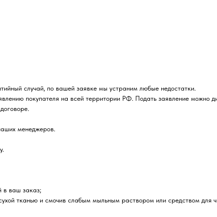
нтийный случай, по вашей заявке мы устраним любые недостатки.
явлению покупателя на всей территории РФ. Подать заявление можно д
договоре.
наших менеджеров.
у.
й в ваш заказ;
 сухой тканью и смочив слабым мыльным раствором или средством для ч