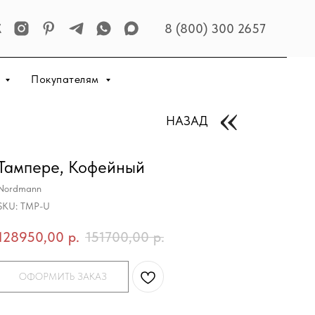
8 (800) 300 2657
р
Покупателям
НАЗАД
Тампере, Кофейный
Nordmann
SKU:
TMP-U
128950,00
р.
151700,00
р.
ОФОРМИТЬ ЗАКАЗ