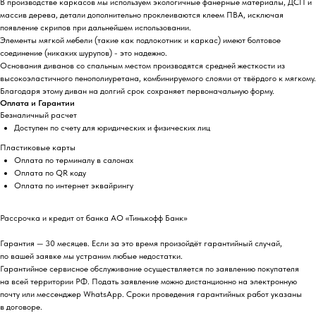
В производстве каркасов мы используем экологичные фанерные материалы, ДСП и
массив дерева, детали дополнительно проклеиваются клеем ПВА, исключая
появление скрипов при дальнейшем использовании.
Элементы мягкой мебели (такие как подлокотник и каркас) имеют болтовое
соединение (никаких шурупов) - это надежно.
Основания диванов со спальным местом производятся средней жесткости из
высокоэластичного пенополиуретана, комбинируемого слоями от твёрдого к мягкому.
Благодаря этому диван на долгий срок сохраняет первоначальную форму.
Оплата и Гарантии
Безналичный расчет
Доступен по счету для юридических и физических лиц
Пластиковые карты
Оплата по терминалу в салонах
Оплата по QR коду
Оплата по интернет эквайрингу
Рассрочка и кредит от банка АО «Тинькофф Банк»
Гарантия — 30 месяцев. Если за это время произойдёт гарантийный случай,
по вашей заявке мы устраним любые недостатки.
Гарантийное сервисное обслуживание осуществляется по заявлению покупателя
на всей территории РФ. Подать заявление можно дистанционно на электронную
почту или мессенджер WhatsApp. Сроки проведения гарантийных работ указаны
в договоре.