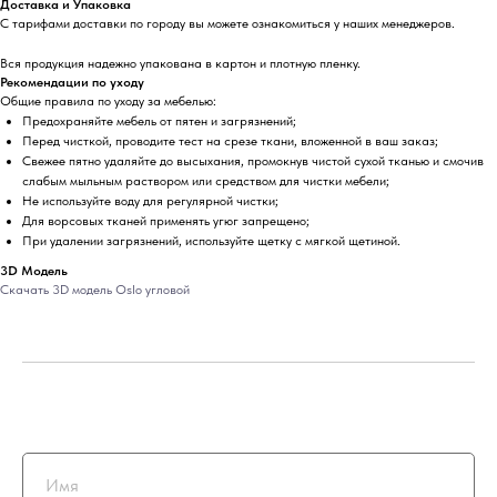
Доставка и Упаковка
С тарифами доставки по городу вы можете ознакомиться у наших менеджеров.
Вся продукция надежно упакована в картон и плотную пленку.
Рекомендации по уходу
Общие правила по уходу за мебелью:
Предохраняйте мебель от пятен и загрязнений;
Перед чисткой, проводите тест на срезе ткани, вложенной в ваш заказ;
Свежее пятно удаляйте до высыхания, промокнув чистой сухой тканью и смочив
слабым мыльным раствором или средством для чистки мебели;
Не используйте воду для регулярной чистки;
Для ворсовых тканей применять угюг запрещено;
При удалении загрязнений, используйте щетку с мягкой щетиной.
3D Модель
Скачать 3D модель Oslo угловой