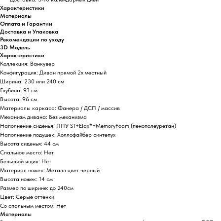
Характеристики
Материалы
Оплата и Гарантии
Доставка и Упаковка
Рекомендации по уходу
3D Модель
Характеристики
Коллекция: Ванкувер
Конфигурация: Диван прямой 2х местный
Ширина: 230 или 240 см
Глубина: 93 см
Высота: 96 см
Материалы каркаса: Фанера / ДСП / массив
Механизм дивана: Без механизма
Наполнение сиденья: ППУ ST+Elax*+MemoryFoam (пенополеуретан)
Наполнение подушек: Холлофайбер синтепух
Высота сиденья: 44 см
Спальное место: Нет
Бельевой ящик: Нет
Материал ножек: Металл цвет черный
Высота ножек: 14 см
Размер по ширине: до 240см
Цвет: Серые оттенки
Со спальным местом: Нет
Материалы