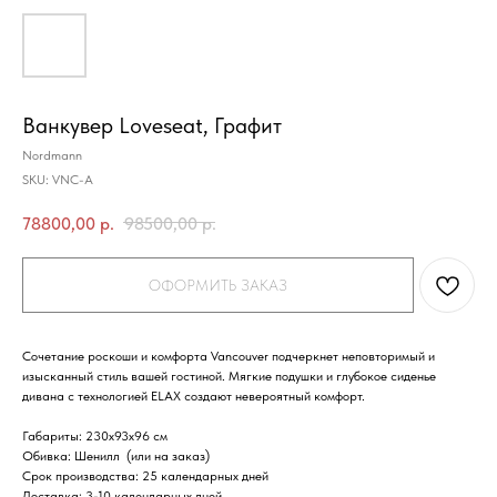
Ванкувер Loveseat, Графит
Nordmann
SKU:
VNC-A
78800,00
р.
98500,00
р.
ОФОРМИТЬ ЗАКАЗ
Сочетание роскоши и комфорта Vancouver подчеркнет неповторимый и
изысканный стиль вашей гостиной. Мягкие подушки и глубокое сиденье
дивана с технологией ELAX создают невероятный комфорт.
Габариты
: 230х93х96 см
Обивка
: Шенилл (или на заказ)
Срок производства
: 25 календарных дней
Доставка
: 3-10 календарных дней