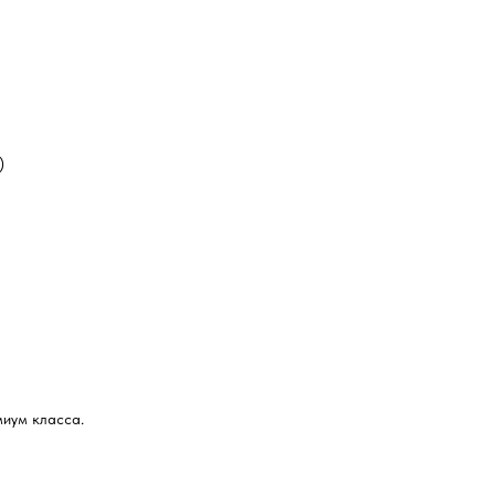
)
миум класса.