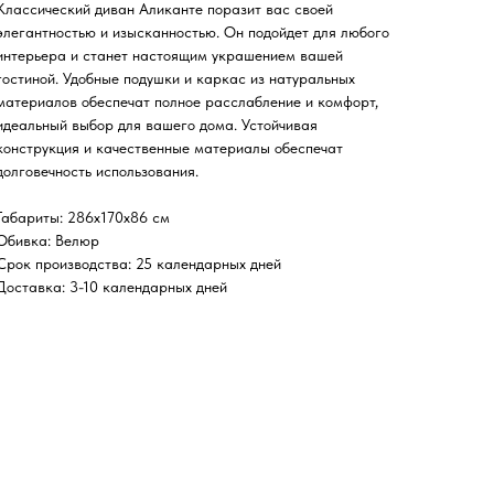
Классический диван Аликанте поразит вас своей
элегантностью и изысканностью. Он подойдет для любого
интерьера и станет настоящим украшением вашей
гостиной. Удобные подушки и каркас из натуральных
материалов обеспечат полное расслабление и комфорт,
идеальный выбор для вашего дома. Устойчивая
конструкция и качественные материалы обеспечат
долговечность использования.
Габариты
: 286х170х86 см
Обивка
: Велюр
Срок производства
: 25 календарных дней
Доставка
: 3-10 календарных дней