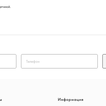
етиной.
ы
Информация