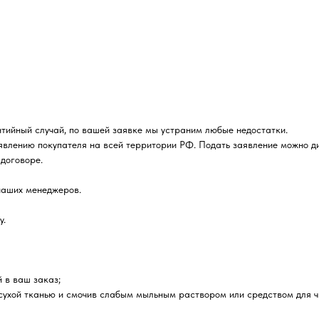
нтийный случай, по вашей заявке мы устраним любые недостатки.
явлению покупателя на всей территории РФ. Подать заявление можно д
договоре.
наших менеджеров.
у.
й в ваш заказ;
 сухой тканью и смочив слабым мыльным раствором или средством для ч