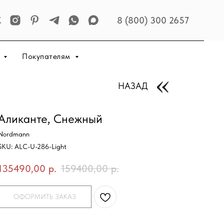
8 (800) 300 2657
р
Покупателям
НАЗАД
Аликанте, Снежный
Nordmann
SKU:
ALC-U-286-Light
135490,00
р.
159400,00
р.
ОФОРМИТЬ ЗАКАЗ