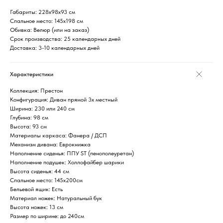
Габариты
: 228х98х93 см
Спальное место
: 145х198 см
Обивка
: Велюр (или на заказ)
Срок производства
: 25 календарных дней
Доставка
: 3-10 календарных дней
Характеристики
Коллекция: Престон
Конфигурация: Диван прямой 3х местный
Ширина: 230 или 240 см
Глубина: 98 см
Высота: 93 см
Материалы каркаса: Фанера / ДСП
Механизм дивана: Еврокнижка
Наполнение сиденья: ППУ ST (пенополеуретан)
Наполнение подушек: Холлофайбер шарики
Высота сиденья: 44 см
Спальное место: 145х200см
Бельевой ящик: Есть
Материал ножек: Натуральный бук
Высота ножек: 13 см
Размер по ширине: до 240см