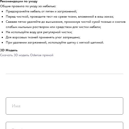
Рекомендации по уходу
Общие правила по уходу за мебелью:
Предохраняйте мебель от пятен и загрязнений;
Перед чисткой, проводите тест на срезе ткани, вложенной в ваш заказ;
Свежее пятно удаляйте до высыхания, промокнув чистой сухой тканью и смочив
слабым мыльным раствором или средством для чистки мебели;
Не используйте воду для регулярной чистки;
Для ворсовых тканей применять угюг запрещено;
При удалении загрязнений, используйте щетку с мягкой щетиной.
3D Модель
Скачать 3D модель Odense прямой