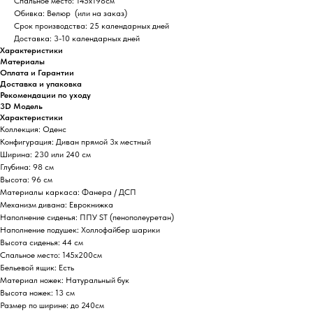
Спальное место
: 145x198см
Обивка
: Велюр (или на заказ)
Срок производства
: 25 календарных дней
Доставка
: 3-10 календарных дней
Характеристики
Материалы
Оплата и Гарантии
Доставка и упаковка
Рекомендации по уходу
3D Модель
Характеристики
Коллекция: Оденс
Конфигурация: Диван прямой 3х местный
Ширина: 230 или 240 см
Глубина: 98 см
Высота: 96 см
Материалы каркаса: Фанера / ДСП
Механизм дивана: Еврокнижка
Наполнение сиденья: ППУ ST (пенополеуретан)
Наполнение подушек: Холлофайбер шарики
Высота сиденья: 44 см
Спальное место: 145х200см
Бельевой ящик: Есть
Материал ножек: Натуральный бук
Высота ножек: 13 см
Размер по ширине: до 240см