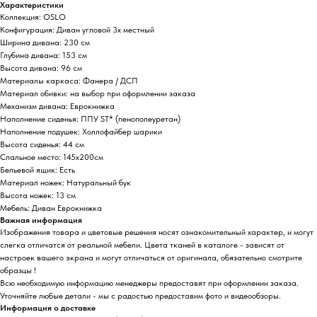
Характеристики
Коллекция: OSLO
Конфигурация: Диван угловой 3х местный
Ширина дивана: 230 см
Глубина дивана: 153 см
Высота дивана: 96 см
Материалы каркаса: Фанера / ДСП
Материал обивки: на выбор при оформлении заказа
Механизм дивана: Еврокнижка
Наполнение сиденья: ППУ ST* (пенополеуретан)
Наполнение подушек: Холлофайбер шарики
Высота сиденья: 44 см
Спальное место: 145х200см
Бельевой ящик: Есть
Материал ножек: Натуральный бук
Высота ножек: 13 см
Мебель: Диван Еврокнижка
Важная информация
Изображения товара и цветовые решения носят ознакомительный характер, и могут
слегка отличатся от реальной мебели. Цвета тканей в каталоге - зависят от
настроек вашего экрана и могут отличаться от оригинала, обязательно смотрите
образцы !
Всю необходимую информацию менеджеры предоставят при оформлении заказа.
Уточняйте любые детали - мы с радостью предоставим фото и видеообзоры.
Информация о доставке